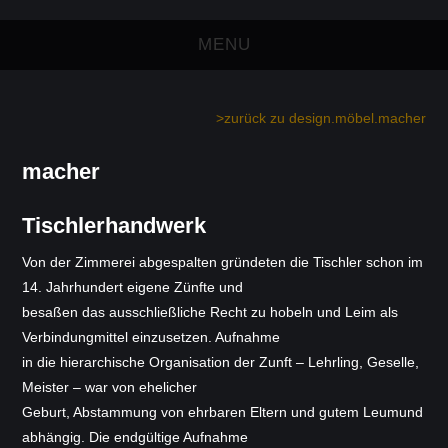
MENU
felzmann
>zurück zu design.möbel.macher
planung
macher
design.möbel.macher
Tischlerhandwerk
bewertungen
Von der Zimmerei abgespalten gründeten die Tischler schon im
14. Jahrhundert eigene Zünfte und
über uns
besaßen das ausschließliche Recht zu hobeln und Leim als
Verbindungmittel einzusetzen. Aufnahme
leistung.know.how
in die hierarchische Organisation der Zunft – Lehrling, Geselle,
Meister – war von ehelicher
philosophie.werte
Geburt, Abstammung von ehrbaren Eltern und gutem Leumund
abhängig. Die endgültige Aufnahme