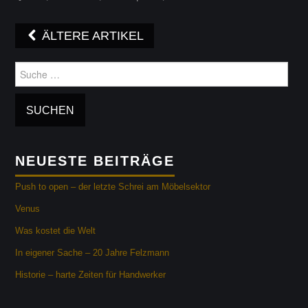
Beitragsnavigation
ÄLTERE ARTIKEL
Suche
nach:
NEUESTE BEITRÄGE
Push to open – der letzte Schrei am Möbelsektor
Venus
Was kostet die Welt
In eigener Sache – 20 Jahre Felzmann
Historie – harte Zeiten für Handwerker