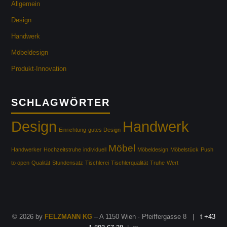
Allgemein
Design
Handwerk
Möbeldesign
Produkt-Innovation
SCHLAGWÖRTER
Design
Handwerk
Einrichtung
gutes Design
Möbel
Handwerker
Hochzeitstruhe
individuell
Möbeldesign
Möbelstück
Push
to open
Qualität
Stundensatz
Tischlerei
Tischlerqualität
Truhe
Wert
© 2026 by
FELZMANN KG
– A 1150 Wien · Pfeiffergasse 8 |
t
+43