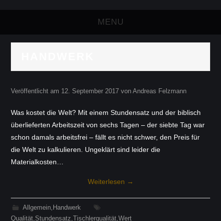
MENU
HANDWERK
Veröffentlicht am
12. September 2017
von
Andreas Felzmann
Was kostet die Welt? Mit einem Stundensatz und der biblisch
überlieferten Arbeitszeit von sechs Tagen – der siebte Tag war
schon damals arbeitsfrei – fällt es nicht schwer, den Preis für
die Welt zu kalkulieren. Ungeklärt sind leider die
Materialkosten…
Weiterlesen
→
Allgemein
,
Handwerk
Qualität
,
Stundensatz
,
Tischlerqualität
,
Wert