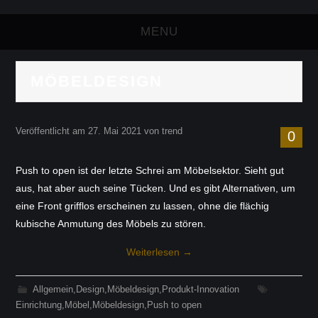
MENU
felzmann
MÖBELDESIGN
planung
Veröffentlicht am
27. Mai 2021
von
trend
0
design.möbel.macher
Push to open ist der letzte Schrei am Möbelsektor. Sieht gut
bewertungen
aus, hat aber auch seine Tücken. Und es gibt Alternativen, um
eine Front grifflos erscheinen zu lassen, ohne die flächig
über uns
kubische Anmutung des Möbels zu stören.
leistung.know.how
Weiterlesen
→
philosophie.werte
Allgemein
,
Design
,
Möbeldesign
,
Produkt-Innovation
Einrichtung
,
Möbel
,
Möbeldesign
,
Push to open