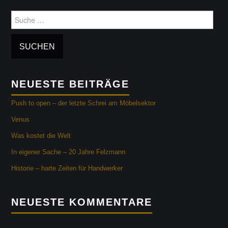
kontakt
Suche
nach:
zum.blog
NEUESTE BEITRÄGE
Push to open – der letzte Schrei am Möbelsektor
Venus
Was kostet die Welt
In eigener Sache – 20 Jahre Felzmann
Historie – harte Zeiten für Handwerker
NEUESTE KOMMENTARE