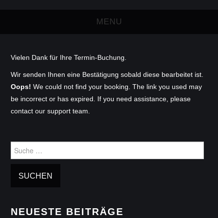
MENU
felzmann
Vielen Dank für Ihre Termin-Buchung.
planung
Wir senden Ihnen eine Bestätigung sobald diese bearbeitet ist.
Oops!
We could not find your booking. The link you used may
design.möbel.macher
be incorrect or has expired. If you need assistance, please
contact our support team.
bewertungen
über uns
Suche
nach:
leistung.know.how
philosophie.werte
NEUESTE BEITRÄGE